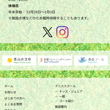
休場日
年末年始： 12月28日～1月3日
※施設点検などのため臨時休場することもあります。
ホーム
テニススクール
キッズ・ジュニア
お知らせ
一般
はじめての方へ
コーチ紹介
よくある質問
施設案内