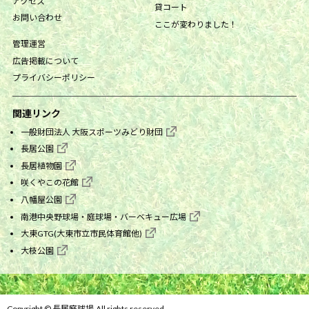
アクセス
貸コート
お問い合わせ
ここが変わりました！
管理運営
広告掲載について
プライバシーポリシー
関連リンク
一般財団法人 大阪スポーツみどり財団
長居公園
長居植物園
咲くやこの花館
八幡屋公園
南港中央野球場・庭球場・バーベキュー広場
大東GTG(大東市立市民体育館他)
大枝公園
Copyright © 長居庭球場.All rights reserved.