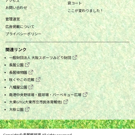
アクセス
貸コート
お問い合わせ
ここが変わりました！
管理運営
広告掲載について
プライバシーポリシー
関連リンク
一般財団法人 大阪スポーツみどり財団
長居公園
長居植物園
咲くやこの花館
八幡屋公園
南港中央野球場・庭球場・バーベキュー広場
大東GTG(大東市立市民体育館他)
大枝公園
Copyright © 長居庭球場.All rights reserved.