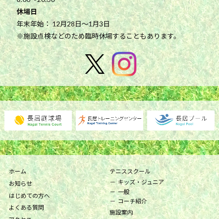
休場日
年末年始： 12月28日～1月3日
※施設点検などのため臨時休場することもあります。
ホーム
テニススクール
キッズ・ジュニア
お知らせ
一般
はじめての方へ
コーチ紹介
よくある質問
施設案内