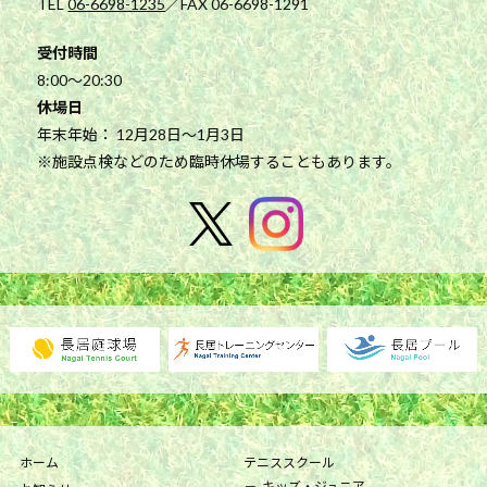
TEL
06-6698-1235
／FAX 06-6698-1291
受付時間
8:00～20:30
休場日
年末年始： 12月28日～1月3日
※施設点検などのため臨時休場することもあります。
ホーム
テニススクール
キッズ・ジュニア