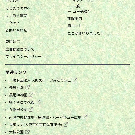
お知らせ
一般
はじめての方へ
コーチ紹介
よくある質問
施設案内
アクセス
貸コート
お問い合わせ
ここが変わりました！
管理運営
広告掲載について
プライバシーポリシー
関連リンク
一般財団法人 大阪スポーツみどり財団
長居公園
長居植物園
咲くやこの花館
八幡屋公園
南港中央野球場・庭球場・バーベキュー広場
大東GTG(大東市立市民体育館他)
大枝公園