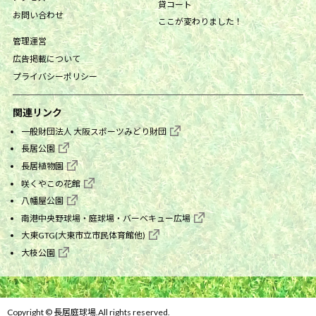
貸コート
お問い合わせ
ここが変わりました！
管理運営
広告掲載について
プライバシーポリシー
関連リンク
一般財団法人 大阪スポーツみどり財団
長居公園
長居植物園
咲くやこの花館
八幡屋公園
南港中央野球場・庭球場・バーベキュー広場
大東GTG(大東市立市民体育館他)
大枝公園
Copyright © 長居庭球場.All rights reserved.