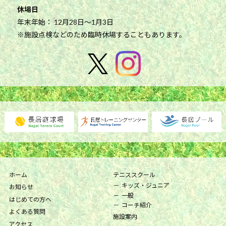
休場日
年末年始： 12月28日～1月3日
※施設点検などのため臨時休場することもあります。
ホーム
テニススクール
キッズ・ジュニア
お知らせ
一般
はじめての方へ
コーチ紹介
よくある質問
施設案内
アクセス