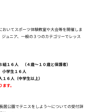
。
においてスポーツ体験教室や大会等を開催しま
、ジュニア、一般の３つのカテゴリーでレッス
組１６人 （４歳～１０歳と保護者）
 小学生１６人
人１６人（中学生以上）
ります。
～長居公園でテニスをしよう～についての受付詳