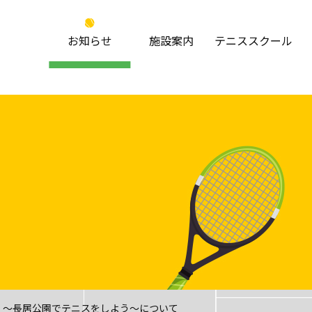
お知らせ
施設案内
テニススクール
はじめての方へ
キッズ・ジュニア
よくある質問
一般
5 ～長居公園でテニスをしよう～について